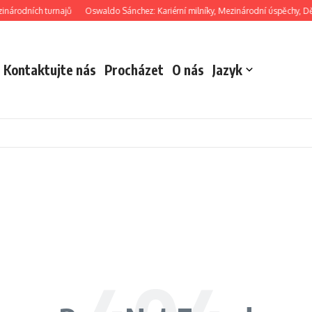
inárodních turnajů
Oswaldo Sánchez: Kariérní milníky, Mezinárodní úspěchy, Děd
Kontaktujte nás
Procházet
O nás
Jazyk