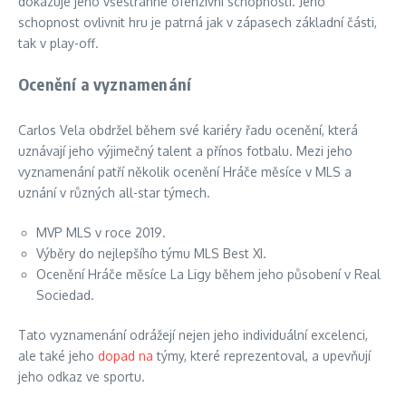
dokazuje jeho všestranné ofenzivní schopnosti. Jeho
schopnost ovlivnit hru je patrná jak v zápasech základní části,
tak v play-off.
Ocenění a vyznamenání
Carlos Vela obdržel během své kariéry řadu ocenění, která
uznávají jeho výjimečný talent a přínos fotbalu. Mezi jeho
vyznamenání patří několik ocenění Hráče měsíce v MLS a
uznání v různých all-star týmech.
MVP MLS v roce 2019.
Výběry do nejlepšího týmu MLS Best XI.
Ocenění Hráče měsíce La Ligy během jeho působení v Real
Sociedad.
Tato vyznamenání odrážejí nejen jeho individuální excelenci,
ale také jeho
dopad na
týmy, které reprezentoval, a upevňují
jeho odkaz ve sportu.