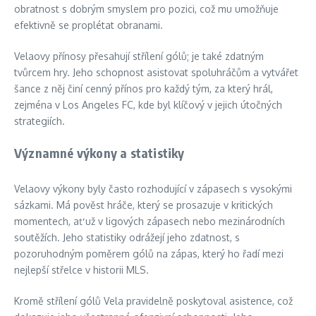
obratnost s dobrým smyslem pro pozici, což mu umožňuje
efektivně se proplétat obranami.
Velaovy přínosy přesahují střílení gólů; je také zdatným
tvůrcem hry. Jeho schopnost asistovat spoluhráčům a vytvářet
šance z něj činí cenný přínos pro každý tým, za který hrál,
zejména v Los Angeles FC, kde byl klíčový v jejich útočných
strategiích.
Významné výkony a statistiky
Velaovy výkony byly často rozhodující v zápasech s vysokými
sázkami. Má pověst hráče, který se prosazuje v kritických
momentech, ať už v ligových zápasech nebo mezinárodních
soutěžích. Jeho statistiky odrážejí jeho zdatnost, s
pozoruhodným poměrem gólů na zápas, který ho řadí mezi
nejlepší střelce v historii MLS.
Kromě střílení gólů Vela pravidelně poskytoval asistence, což