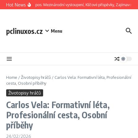
Skip to content
Hot News
Jorge Campos: Mezinárodní vystoupení, Klíčové příspěvky, Zajímavosti z 
pclinuxos.cz
Menu
Home
/
Životopisy hráčů
/
Carlos Vela: Formativní léta, Profesionální
cesta, Osobní příběhy
Životopisy hráčů
Carlos Vela: Formativní léta,
Profesionální cesta, Osobní
příběhy
24/02/2026