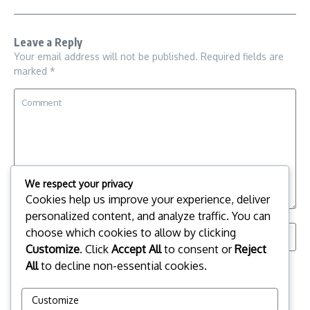
Leave a Reply
Your email address will not be published.
Required fields are
marked
*
We respect your privacy
Cookies help us improve your experience, deliver
personalized content, and analyze traffic. You can
choose which cookies to allow by clicking
Customize
. Click
Accept All
to consent or
Reject
All
to decline non-essential cookies.
Save my name, email, and website in this browser for the
next time I comment.
Customize