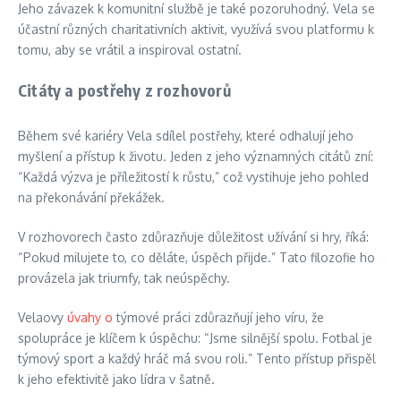
Jeho závazek k komunitní službě je také pozoruhodný. Vela se
účastní různých charitativních aktivit, využívá svou platformu k
tomu, aby se vrátil a inspiroval ostatní.
Citáty a postřehy z rozhovorů
Během své kariéry Vela sdílel postřehy, které odhalují jeho
myšlení a přístup k životu. Jeden z jeho významných citátů zní:
“Každá výzva je příležitostí k růstu,” což vystihuje jeho pohled
na překonávání překážek.
V rozhovorech často zdůrazňuje důležitost užívání si hry, říká:
“Pokud milujete to, co děláte, úspěch přijde.” Tato filozofie ho
provázela jak triumfy, tak neúspěchy.
Velaovy
úvahy o
týmové práci zdůrazňují jeho víru, že
spolupráce je klíčem k úspěchu: “Jsme silnější spolu. Fotbal je
týmový sport a každý hráč má svou roli.” Tento přístup přispěl
k jeho efektivitě jako lídra v šatně.