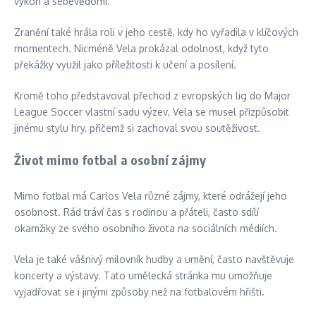
výkon a sebevědomí.
Zranění také hrála roli v jeho cestě, kdy ho vyřadila v klíčových
momentech. Nicméně Vela prokázal odolnost, když tyto
překážky využil jako příležitosti k učení a posílení.
Kromě toho představoval přechod z evropských lig do Major
League Soccer vlastní sadu výzev. Vela se musel přizpůsobit
jinému stylu hry, přičemž si zachoval svou soutěživost.
Život mimo fotbal a osobní zájmy
Mimo fotbal má Carlos Vela různé zájmy, které odrážejí jeho
osobnost. Rád tráví čas s rodinou a přáteli, často sdílí
okamžiky ze svého osobního života na sociálních médiích.
Vela je také vášnivý milovník hudby a umění, často navštěvuje
koncerty a výstavy. Tato umělecká stránka mu umožňuje
vyjadřovat se i jinými způsoby než na fotbalovém hřišti.