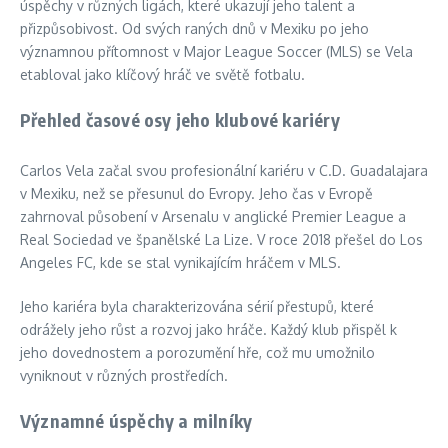
úspěchy v různých ligách, které ukazují jeho talent a
přizpůsobivost. Od svých raných dnů v Mexiku po jeho
významnou přítomnost v Major League Soccer (MLS) se Vela
etabloval jako klíčový hráč ve světě fotbalu.
Přehled časové osy jeho klubové kariéry
Carlos Vela začal svou profesionální kariéru v C.D. Guadalajara
v Mexiku, než se přesunul do Evropy. Jeho čas v Evropě
zahrnoval působení v Arsenalu v anglické Premier League a
Real Sociedad ve španělské La Lize. V roce 2018 přešel do Los
Angeles FC, kde se stal vynikajícím hráčem v MLS.
Jeho kariéra byla charakterizována sérií přestupů, které
odrážely jeho růst a rozvoj jako hráče. Každý klub přispěl k
jeho dovednostem a porozumění hře, což mu umožnilo
vyniknout v různých prostředích.
Významné úspěchy a milníky