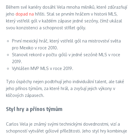
Během své kariéry dosáhl Vela mnoha milníků, které zdůrazňují
jeho
dopad na
hřišti. Stal se prvním hráčem v historii MLS,
který vstřelil gól v každém zápase jedné sezóny, čímž ukázal
svou konzistenci a schopnost střílet góly.
První mexický hráč, který vstřelil gól na mistrovství světa
pro Mexiko v roce 2010.
Stanovil rekord v počtu gólů v jedné sezóně MLS v roce
2019.
Vyhlášen MVP MLS v roce 2019.
Tyto úspěchy nejen podtrhují jeho individuální talent, ale také
jeho přínos týmům, za které hrál, a zvyšují jejich výkony v
klíčových zápasech.
Styl hry a přínos týmům
Carlos Vela je známý svými technickými dovednostmi, vizí a
schopností vytvářet gólové příležitosti. Jeho styl hry kombinuje