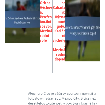
Ochoa:
or
Výchov
Cabaña
a,
s:
Profes
Význa
ionální
mné
rozvoj,
góly,
Meziná
Kariér
rodní
ní
role
vrcholy
,
Meziná
rodní
dopad
Alejandro Cruz je vášnivý sportovní novinář a
fotbalový nadšenec z Mexico City. S více než
desetiletou zkušeností v pokrývání krásné hry