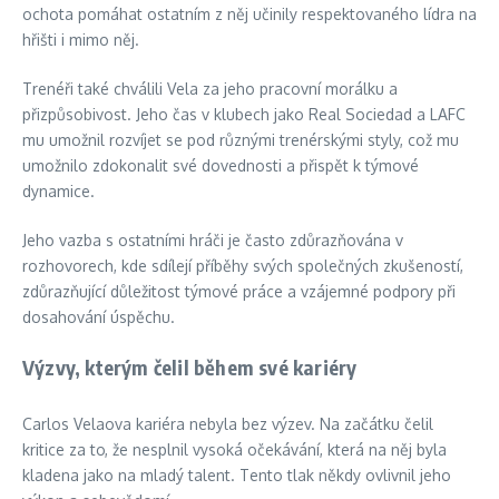
ochota pomáhat ostatním z něj učinily respektovaného lídra na
hřišti i mimo něj.
Trenéři také chválili Vela za jeho pracovní morálku a
přizpůsobivost. Jeho čas v klubech jako Real Sociedad a LAFC
mu umožnil rozvíjet se pod různými trenérskými styly, což mu
umožnilo zdokonalit své dovednosti a přispět k týmové
dynamice.
Jeho vazba s ostatními hráči je často zdůrazňována v
rozhovorech, kde sdílejí příběhy svých společných zkušeností,
zdůrazňující důležitost týmové práce a vzájemné podpory při
dosahování úspěchu.
Výzvy, kterým čelil během své kariéry
Carlos Velaova kariéra nebyla bez výzev. Na začátku čelil
kritice za to, že nesplnil vysoká očekávání, která na něj byla
kladena jako na mladý talent. Tento tlak někdy ovlivnil jeho