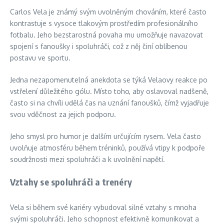
Carlos Vela je známý svým uvolněným chováním, které často
kontrastuje s vysoce tlakovým prostředím profesionálního
fotbalu. Jeho bezstarostná povaha mu umožňuje navazovat
spojení s fanoušky i spoluhráči, což z něj činí oblíbenou
postavu ve sportu.
Jedna nezapomenutelná anekdota se týká Velaovy reakce po
vstřelení důležitého gólu. Místo toho, aby oslavoval nadšeně,
často si na chvíli udělá čas na uznání fanoušků, čímž vyjadřuje
svou vděčnost za jejich podporu.
Jeho smysl pro humor je dalším určujícím rysem. Vela často
uvolňuje atmosféru během tréninků, používá vtipy k podpoře
soudržnosti mezi spoluhráči a k uvolnění napětí.
Vztahy se spoluhráči a trenéry
Vela si během své kariéry vybudoval silné vztahy s mnoha
svými spoluhráči. Jeho schopnost efektivně komunikovat a