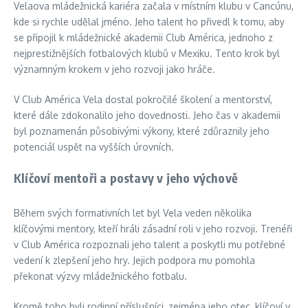
Velaova mládežnická kariéra začala v místním klubu v Cancúnu,
kde si rychle udělal jméno. Jeho talent ho přivedl k tomu, aby
se připojil k mládežnické akademii Club América, jednoho z
nejprestižnějších fotbalových klubů v Mexiku. Tento krok byl
významným krokem v jeho rozvoji jako hráče.
V Club América Vela dostal pokročilé školení a mentorství,
které dále zdokonalilo jeho dovednosti. Jeho čas v akademii
byl poznamenán působivými výkony, které zdůraznily jeho
potenciál uspět na vyšších úrovních.
Klíčoví mentoři a postavy v jeho výchově
Během svých formativních let byl Vela veden několika
klíčovými mentory, kteří hráli zásadní roli v jeho rozvoji. Trenéři
v Club América rozpoznali jeho talent a poskytli mu potřebné
vedení k zlepšení jeho hry. Jejich podpora mu pomohla
překonat výzvy mládežnického fotbalu.
Kromě toho byli rodinní příslušníci, zejména jeho otec, klíčoví v