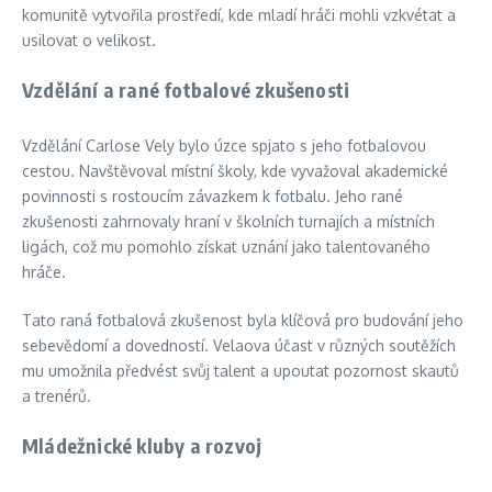
komunitě vytvořila prostředí, kde mladí hráči mohli vzkvétat a
usilovat o velikost.
Vzdělání a rané fotbalové zkušenosti
Vzdělání Carlose Vely bylo úzce spjato s jeho fotbalovou
cestou. Navštěvoval místní školy, kde vyvažoval akademické
povinnosti s rostoucím závazkem k fotbalu. Jeho rané
zkušenosti zahrnovaly hraní v školních turnajích a místních
ligách, což mu pomohlo získat uznání jako talentovaného
hráče.
Tato raná fotbalová zkušenost byla klíčová pro budování jeho
sebevědomí a dovedností. Velaova účast v různých soutěžích
mu umožnila předvést svůj talent a upoutat pozornost skautů
a trenérů.
Mládežnické kluby a rozvoj