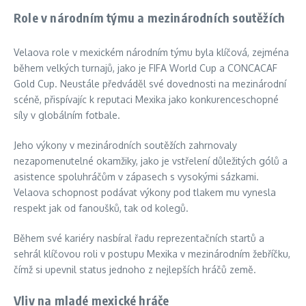
Role v národním týmu a mezinárodních soutěžích
Velaova role v mexickém národním týmu byla klíčová, zejména
během velkých turnajů, jako je FIFA World Cup a CONCACAF
Gold Cup. Neustále předváděl své dovednosti na mezinárodní
scéně, přispívajíc k reputaci Mexika jako konkurenceschopné
síly v globálním fotbale.
Jeho výkony v mezinárodních soutěžích zahrnovaly
nezapomenutelné okamžiky, jako je vstřelení důležitých gólů a
asistence spoluhráčům v zápasech s vysokými sázkami.
Velaova schopnost podávat výkony pod tlakem mu vynesla
respekt jak od fanoušků, tak od kolegů.
Během své kariéry nasbíral řadu reprezentačních startů a
sehrál klíčovou roli v postupu Mexika v mezinárodním žebříčku,
čímž si upevnil status jednoho z nejlepších hráčů země.
Vliv na mladé mexické hráče