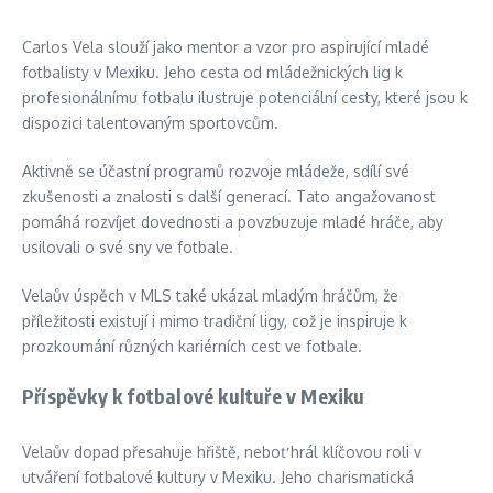
Carlos Vela slouží jako mentor a vzor pro aspirující mladé
fotbalisty v Mexiku. Jeho cesta od mládežnických lig k
profesionálnímu fotbalu ilustruje potenciální cesty, které jsou k
dispozici talentovaným sportovcům.
Aktivně se účastní programů rozvoje mládeže, sdílí své
zkušenosti a znalosti s další generací. Tato angažovanost
pomáhá rozvíjet dovednosti a povzbuzuje mladé hráče, aby
usilovali o své sny ve fotbale.
Velaův úspěch v MLS také ukázal mladým hráčům, že
příležitosti existují i mimo tradiční ligy, což je inspiruje k
prozkoumání různých kariérních cest ve fotbale.
Příspěvky k fotbalové kultuře v Mexiku
Velaův dopad přesahuje hřiště, neboť hrál klíčovou roli v
utváření fotbalové kultury v Mexiku. Jeho charismatická