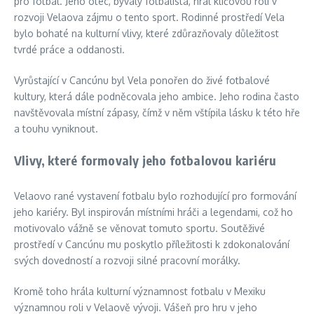
pro fotbal. Jeho otec, bývalý fotbalista, hrál klíčovou roli v
rozvoji Velaova zájmu o tento sport. Rodinné prostředí Vela
bylo bohaté na kulturní vlivy, které zdůrazňovaly důležitost
tvrdé práce a oddanosti.
Vyrůstající v Cancúnu byl Vela ponořen do živé fotbalové
kultury, která dále podněcovala jeho ambice. Jeho rodina často
navštěvovala místní zápasy, čímž v něm vštípila lásku k této hře
a touhu vyniknout.
Vlivy, které formovaly jeho fotbalovou kariéru
Velaovo rané vystavení fotbalu bylo rozhodující pro formování
jeho kariéry. Byl inspirován místními hráči a legendami, což ho
motivovalo vážně se věnovat tomuto sportu. Soutěživé
prostředí v Cancúnu mu poskytlo příležitosti k zdokonalování
svých dovedností a rozvoji silné pracovní morálky.
Kromě toho hrála kulturní významnost fotbalu v Mexiku
významnou roli v Velaově vývoji. Vášeň pro hru v jeho