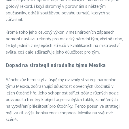
gólový rekord, i když skromný v porovnání s některými
současníky, odráží soutěživou povahu turnajů, kterých se
zúčastnil.
Kromě toho jeho celkový výkon v mezinárodních zápasech
pomohl nastavit rekordy pro mexický národní tým, včetně toho,
že byl jedním z nejlepších střelců v kvalifikacích na mistrovství
světa, což dále zdůrazňuje jeho důležitost pro tým.
Dopad na strategii národního týmu Mexika
Sánchezův herní styl a úspěchy ovlivnily strategii národního
týmu Mexika, zdůrazňující důležitost dovedných útočníků v
jejich útočné hře. Jeho schopnost střílet góly z různých pozic
povzbudila trenéry k přijetí agresivnějších taktik, zaměřených
na vytváření příležitostí pro útočníky. Tento posun ve strategii
měl za cíl zvýšit konkurenceschopnost Mexika na světové
scéně.