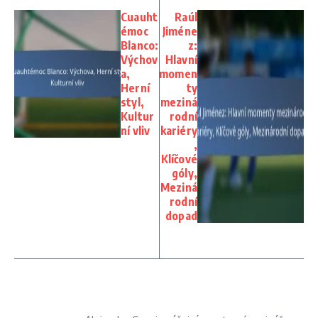
Cuauht
Raúl
émoc
Jiméne
Blanco:
z:
Výchov
Hlavní
a,
momen
Herní
ty
styl,
meziná
Kultur
rodní
ní vliv
kariéry
,
Klíčové
góly,
Meziná
rodní
dopad