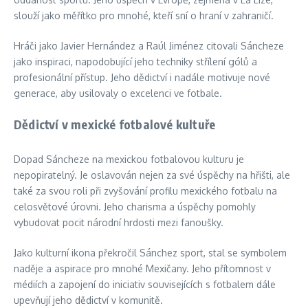
slouží jako měřítko pro mnohé, kteří sní o hraní v zahraničí.
Hráči jako Javier Hernández a Raúl Jiménez citovali Sáncheze
jako inspiraci, napodobující jeho techniky střílení gólů a
profesionální přístup. Jeho dědictví i nadále motivuje nové
generace, aby usilovaly o excelenci ve fotbale.
Dědictví v mexické fotbalové kultuře
Dopad Sáncheze na mexickou fotbalovou kulturu je
nepopiratelný. Je oslavován nejen za své úspěchy na hřišti, ale
také za svou roli při zvyšování profilu mexického fotbalu na
celosvětové úrovni. Jeho charisma a úspěchy pomohly
vybudovat pocit národní hrdosti mezi fanoušky.
Jako kulturní ikona překročil Sánchez sport, stal se symbolem
naděje a aspirace pro mnohé Mexičany. Jeho přítomnost v
médiích a zapojení do iniciativ souvisejících s fotbalem dále
upevňují jeho dědictví v komunitě.