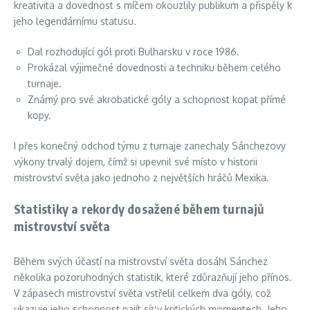
kreativita a dovednost s míčem okouzlily publikum a přispěly k
jeho legendárnímu statusu.
Dal rozhodující gól proti Bulharsku v roce 1986.
Prokázal výjimečné dovednosti a techniku během celého
turnaje.
Známý pro své akrobatické góly a schopnost kopat přímé
kopy.
I přes konečný odchod týmu z turnaje zanechaly Sánchezovy
výkony trvalý dojem, čímž si upevnil své místo v historii
mistrovství světa jako jednoho z největších hráčů Mexika.
Statistiky a rekordy dosažené během turnajů
mistrovství světa
Během svých účastí na mistrovství světa dosáhl Sánchez
několika pozoruhodných statistik, které zdůrazňují jeho přínos.
V zápasech mistrovství světa vstřelil celkem dva góly, což
ukazuje jeho schopnost najít síť v kritických momentech. Jeho