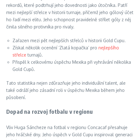
rekordů, které podtrhují jeho dovednosti jako útočníka. Patří
mezi nejlepší střelce v historii turnaje, přičemž jeho gólový účet
ho řadí mezi elitu. Jeho schopnost pravidelně střílet góly z něj
činila silného protivníka pro rivaly.
Zařazen mezi pět nejlepších střelců v historii Gold Cupu.
Získal několik ocenění ‘Zlatá kopačka’ pro
nejlepšího
střelce
turnajů.
Přispěl k celkovému úspěchu Mexika při vyhrávání několika
Gold Cupů.
Tato statistika nejen zdůrazňuje jeho individuální talent, ale
také odráží jeho zásadní roli v úspěchu Mexika během jeho
působení.
Dopad na rozvoj fotbalu v regionu
Vliv Huga Sáncheze na fotbal v regionu Concacaf přesahuje
jeho hráčské dny. Jeho úspěch v Gold Cupu inspiroval generaci