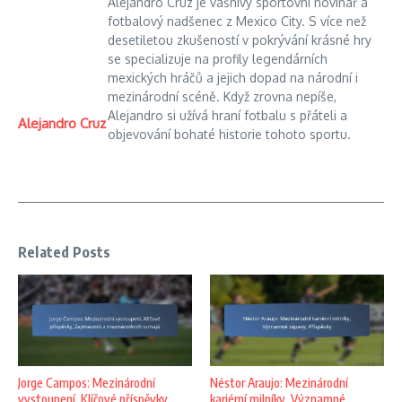
Alejandro Cruz je vášnivý sportovní novinář a
fotbalový nadšenec z Mexico City. S více než
desetiletou zkušeností v pokrývání krásné hry
se specializuje na profily legendárních
mexických hráčů a jejich dopad na národní i
mezinárodní scéně. Když zrovna nepíše,
Alejandro si užívá hraní fotbalu s přáteli a
Alejandro Cruz
objevování bohaté historie tohoto sportu.
Related Posts
Jorge Campos: Mezinárodní
Néstor Araujo: Mezinárodní
vystoupení, Klíčové příspěvky,
kariérní milníky, Významné