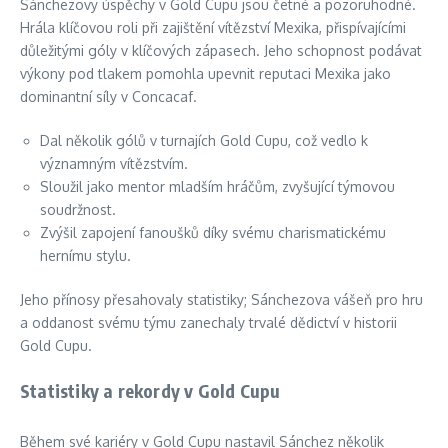
Sánchezovy úspěchy v Gold Cupu jsou četné a pozoruhodné.
Hrála klíčovou roli při zajištění vítězství Mexika, přispívajícími
důležitými góly v klíčových zápasech. Jeho schopnost podávat
výkony pod tlakem pomohla upevnit reputaci Mexika jako
dominantní síly v Concacaf.
Dal několik gólů v turnajích Gold Cupu, což vedlo k
významným vítězstvím.
Sloužil jako mentor mladším hráčům, zvyšující týmovou
soudržnost.
Zvýšil zapojení fanoušků díky svému charismatickému
hernímu stylu.
Jeho přínosy přesahovaly statistiky; Sánchezova vášeň pro hru
a oddanost svému týmu zanechaly trvalé dědictví v historii
Gold Cupu.
Statistiky a rekordy v Gold Cupu
Během své kariéry v Gold Cupu nastavil Sánchez několik