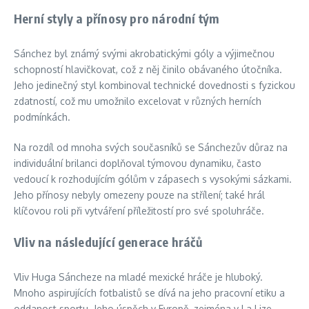
Herní styly a přínosy pro národní tým
Sánchez byl známý svými akrobatickými góly a výjimečnou
schopností hlavičkovat, což z něj činilo obávaného útočníka.
Jeho jedinečný styl kombinoval technické dovednosti s fyzickou
zdatností, což mu umožnilo excelovat v různých herních
podmínkách.
Na rozdíl od mnoha svých současníků se Sánchezův důraz na
individuální brilanci doplňoval týmovou dynamiku, často
vedoucí k rozhodujícím gólům v zápasech s vysokými sázkami.
Jeho přínosy nebyly omezeny pouze na střílení; také hrál
klíčovou roli při vytváření příležitostí pro své spoluhráče.
Vliv na následující generace hráčů
Vliv Huga Sáncheze na mladé mexické hráče je hluboký.
Mnoho aspirujících fotbalistů se dívá na jeho pracovní etiku a
oddanost sportu. Jeho úspěch v Evropě, zejména v La Lize,