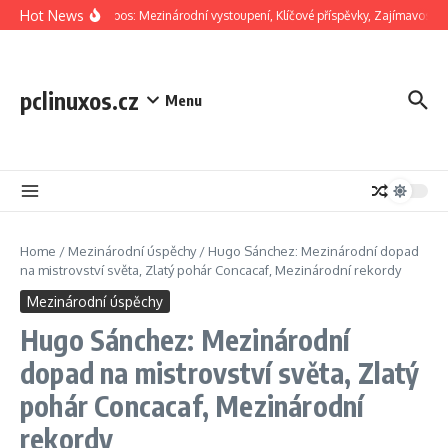
Skip to content
Hot News
Jorge Campos: Mezinárodní vystoupení, Klíčové příspěvky, Zajímavosti z 
pclinuxos.cz
Menu
Home
/
Mezinárodní úspěchy
/
Hugo Sánchez: Mezinárodní dopad
na mistrovství světa, Zlatý pohár Concacaf, Mezinárodní rekordy
Mezinárodní úspěchy
Hugo Sánchez: Mezinárodní
dopad na mistrovství světa, Zlatý
pohár Concacaf, Mezinárodní
rekordy