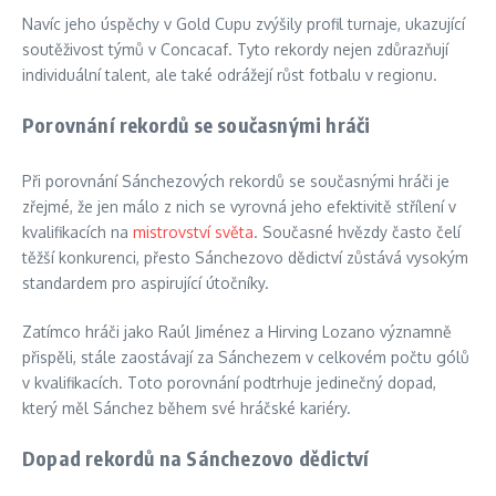
Navíc jeho úspěchy v Gold Cupu zvýšily profil turnaje, ukazující
soutěživost týmů v Concacaf. Tyto rekordy nejen zdůrazňují
individuální talent, ale také odrážejí růst fotbalu v regionu.
Porovnání rekordů se současnými hráči
Při porovnání Sánchezových rekordů se současnými hráči je
zřejmé, že jen málo z nich se vyrovná jeho efektivitě střílení v
kvalifikacích na
mistrovství světa
. Současné hvězdy často čelí
těžší konkurenci, přesto Sánchezovo dědictví zůstává vysokým
standardem pro aspirující útočníky.
Zatímco hráči jako Raúl Jiménez a Hirving Lozano významně
přispěli, stále zaostávají za Sánchezem v celkovém počtu gólů
v kvalifikacích. Toto porovnání podtrhuje jedinečný dopad,
který měl Sánchez během své hráčské kariéry.
Dopad rekordů na Sánchezovo dědictví