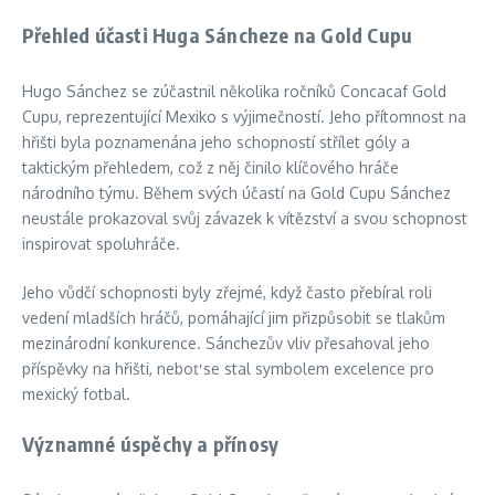
Přehled účasti Huga Sáncheze na Gold Cupu
Hugo Sánchez se zúčastnil několika ročníků Concacaf Gold
Cupu, reprezentující Mexiko s výjimečností. Jeho přítomnost na
hřišti byla poznamenána jeho schopností střílet góly a
taktickým přehledem, což z něj činilo klíčového hráče
národního týmu. Během svých účastí na Gold Cupu Sánchez
neustále prokazoval svůj závazek k vítězství a svou schopnost
inspirovat spoluhráče.
Jeho vůdčí schopnosti byly zřejmé, když často přebíral roli
vedení mladších hráčů, pomáhající jim přizpůsobit se tlakům
mezinárodní konkurence. Sánchezův vliv přesahoval jeho
příspěvky na hřišti, neboť se stal symbolem excelence pro
mexický fotbal.
Významné úspěchy a přínosy