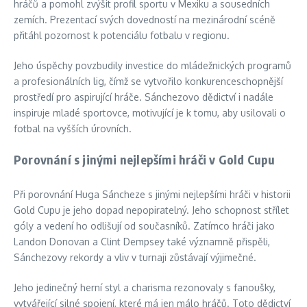
hráčů a pomohl zvýšit profil sportu v Mexiku a sousedních
zemích. Prezentací svých dovedností na mezinárodní scéně
přitáhl pozornost k potenciálu fotbalu v regionu.
Jeho úspěchy povzbudily investice do mládežnických programů
a profesionálních lig, čímž se vytvořilo konkurenceschopnější
prostředí pro aspirující hráče. Sánchezovo dědictví i nadále
inspiruje mladé sportovce, motivující je k tomu, aby usilovali o
fotbal na vyšších úrovních.
Porovnání s jinými nejlepšími hráči v Gold Cupu
Při porovnání Huga Sáncheze s jinými nejlepšími hráči v historii
Gold Cupu je jeho dopad nepopiratelný. Jeho schopnost střílet
góly a vedení ho odlišují od současníků. Zatímco hráči jako
Landon Donovan a Clint Dempsey také významně přispěli,
Sánchezovy rekordy a vliv v turnaji zůstávají výjimečné.
Jeho jedinečný herní styl a charisma rezonovaly s fanoušky,
vytvářející silné spojení, které má jen málo hráčů. Toto dědictví