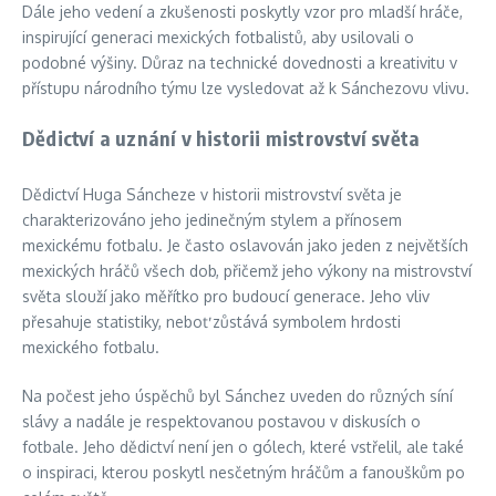
Dále jeho vedení a zkušenosti poskytly vzor pro mladší hráče,
inspirující generaci mexických fotbalistů, aby usilovali o
podobné výšiny. Důraz na technické dovednosti a kreativitu v
přístupu národního týmu lze vysledovat až k Sánchezovu vlivu.
Dědictví a uznání v historii mistrovství světa
Dědictví Huga Sáncheze v historii mistrovství světa je
charakterizováno jeho jedinečným stylem a přínosem
mexickému fotbalu. Je často oslavován jako jeden z největších
mexických hráčů všech dob, přičemž jeho výkony na mistrovství
světa slouží jako měřítko pro budoucí generace. Jeho vliv
přesahuje statistiky, neboť zůstává symbolem hrdosti
mexického fotbalu.
Na počest jeho úspěchů byl Sánchez uveden do různých síní
slávy a nadále je respektovanou postavou v diskusích o
fotbale. Jeho dědictví není jen o gólech, které vstřelil, ale také
o inspiraci, kterou poskytl nesčetným hráčům a fanouškům po