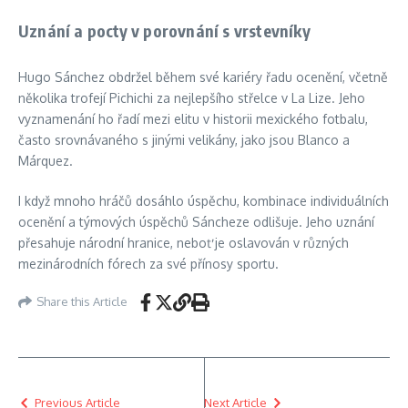
Uznání a pocty v porovnání s vrstevníky
Hugo Sánchez obdržel během své kariéry řadu ocenění, včetně
několika trofejí Pichichi za nejlepšího střelce v La Lize. Jeho
vyznamenání ho řadí mezi elitu v historii mexického fotbalu,
často srovnávaného s jinými velikány, jako jsou Blanco a
Márquez.
I když mnoho hráčů dosáhlo úspěchu, kombinace individuálních
ocenění a týmových úspěchů Sáncheze odlišuje. Jeho uznání
přesahuje národní hranice, neboť je oslavován v různých
mezinárodních fórech za své přínosy sportu.
Share this Article
Previous Article
Next Article