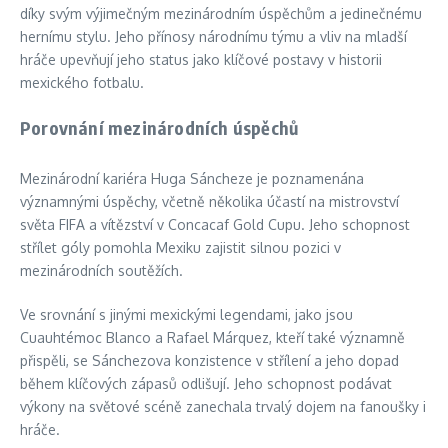
díky svým výjimečným mezinárodním úspěchům a jedinečnému
hernímu stylu. Jeho přínosy národnímu týmu a vliv na mladší
hráče upevňují jeho status jako klíčové postavy v historii
mexického fotbalu.
Porovnání mezinárodních úspěchů
Mezinárodní kariéra Huga Sáncheze je poznamenána
významnými úspěchy, včetně několika účastí na mistrovství
světa FIFA a vítězství v Concacaf Gold Cupu. Jeho schopnost
střílet góly pomohla Mexiku zajistit silnou pozici v
mezinárodních soutěžích.
Ve srovnání s jinými mexickými legendami, jako jsou
Cuauhtémoc Blanco a Rafael Márquez, kteří také významně
přispěli, se Sánchezova konzistence v střílení a jeho dopad
během klíčových zápasů odlišují. Jeho schopnost podávat
výkony na světové scéně zanechala trvalý dojem na fanoušky i
hráče.