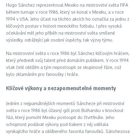
Hugo Sánchez reprezentoval Mexiko na mistrovství světa FIFA
během turnaje v roce 1986, který se konal v Mexiku, a v roce
1994 v USA. Jeho účast na těchto akcích ho označila za jednu z
klíčových postav v historii mexického fotbalu. I přes vysoká
očekávání měl jeho příběh na mistrovství světa smíšené
výsledky, odrážející jak osobní úspěchy, tak výzvy týmu.
Na mistrovství světa v roce 1986 byl Sánchez klíčovým hráčem,
který předvedl svůj talent před domácím publikem. V roce 1994
však čelil obtížím a tým nepostoupil ze skupinové fáze, což
bylo zklamáním pro fanoušky i hráče.
Klíčové výkony a nezapomenutelné momenty
Jedním z nejpamátnějších momentů Sáncheze při mistrovství
světa v roce 1986 byl úžasný gól proti Bulharsku v knockout
fázi, který pomohl Mexiku postoupit do čtvrtfinále. Jeho
schopnost podávat výkony pod tlakem z něj udělala
vynikajícího hráče a oblíbeného favorita fanoušků. Sánchezova