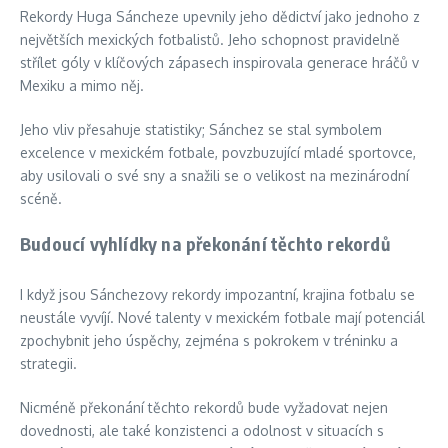
Rekordy Huga Sáncheze upevnily jeho dědictví jako jednoho z
největších mexických fotbalistů. Jeho schopnost pravidelně
střílet góly v klíčových zápasech inspirovala generace hráčů v
Mexiku a mimo něj.
Jeho vliv přesahuje statistiky; Sánchez se stal symbolem
excelence v mexickém fotbale, povzbuzující mladé sportovce,
aby usilovali o své sny a snažili se o velikost na mezinárodní
scéně.
Budoucí vyhlídky na překonání těchto rekordů
I když jsou Sánchezovy rekordy impozantní, krajina fotbalu se
neustále vyvíjí. Nové talenty v mexickém fotbale mají potenciál
zpochybnit jeho úspěchy, zejména s pokrokem v tréninku a
strategii.
Nicméně překonání těchto rekordů bude vyžadovat nejen
dovednosti, ale také konzistenci a odolnost v situacích s