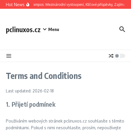
Skip to content
Hot News
Jorge Campos: Mezinárodní vystoupení, Klíčové příspěvky, Zajímavost
pclinuxos.cz
Menu
Terms and Conditions
Last updated: 2026-02-18
1. Přijetí podmínek
Používáním webových stránek pclinuxos.cz souhlasíte s těmito
podmínkami. Pokud s nimi nesouhlasíte, prosím, nepoužívejte