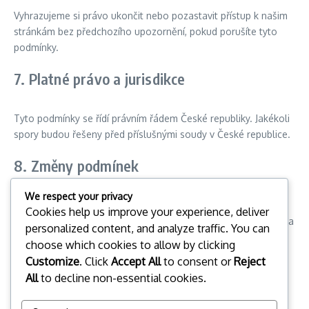
Vyhrazujeme si právo ukončit nebo pozastavit přístup k našim
stránkám bez předchozího upozornění, pokud porušíte tyto
podmínky.
7. Platné právo a jurisdikce
Tyto podmínky se řídí právním řádem České republiky. Jakékoli
spory budou řešeny před příslušnými soudy v České republice.
8. Změny podmínek
We respect your privacy
Vyhrazujeme si právo kdykoli změnit tyto podmínky. O všech
Cookies help us improve your experience, deliver
změnách vás budeme informovat prostřednictvím oznámení na
personalized content, and analyze traffic. You can
našich stránkách.
choose which cookies to allow by clicking
Customize
. Click
Accept All
to consent or
Reject
9. Kontaktní informace
All
to decline non-essential cookies.
Pokud máte jakékoli dotazy ohledně těchto podmínek,