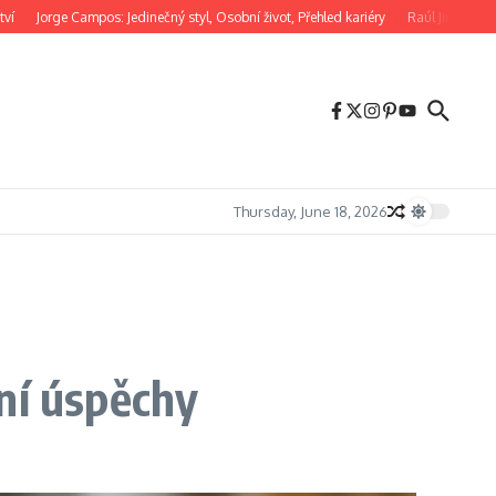
Jorge Campos: Jedinečný styl, Osobní život, Přehled kariéry
Raúl Jiménez: Biogra
Thursday, June 18, 2026
ní úspěchy