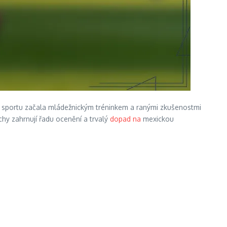
 sportu začala mládežnickým tréninkem a ranými zkušenostmi
chy zahrnují řadu ocenění a trvalý
dopad na
mexickou