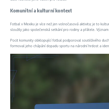
Komunitní a kulturní kontext
Fotbal v Mexiku je více než jen volnočasová aktivita; je to kul
sloužily jako společenská setkání pro rodiny a přátele. Význa
Pocit komunity obklopující fotbal podporoval soutěživého ducha
formoval jeho chápání dopadu sportu na národní hrdost a ident