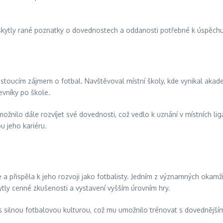
oskytly rané poznatky o dovednostech a oddanosti potřebné k úspěchu
ostoucím zájmem o fotbal. Navštěvoval místní školy, kde vynikal akad
evníky po škole.
nilo dále rozvíjet své dovednosti, což vedlo k uznání v místních li
u jeho kariéru.
řispěla k jeho rozvoji jako fotbalisty. Jedním z významných okamžik
tly cenné zkušenosti a vystavení vyšším úrovním hry.
i s silnou fotbalovou kulturou, což mu umožnilo trénovat s dovednějším