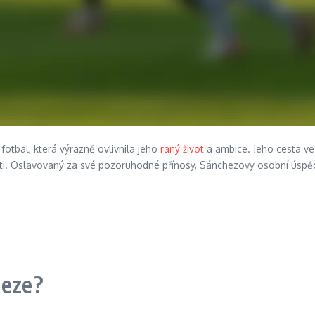
í fotbal, která výrazně ovlivnila jeho
raný život
a ambice. Jeho cesta ve
tosti. Oslavovaný za své pozoruhodné přínosy, Sánchezovy osobní úspě
heze?