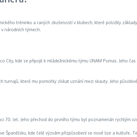
kého tréninku a raných zkušeností v klubech, které položily základy 
ak v národních týmech.
o City, kde se připojil k mládežnickému týmu UNAM Pumas. Jeho čas 
ch turnajů, které mu pomohly získat uznání mezi skauty. Jeho působi
70. let. Jeho přechod do prvního týmu byl poznamenán rychlým vzest
 Španělsku, kde čelil výzvám přizpůsobení se nové lize a kultuře. Te