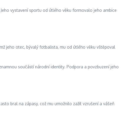
. Jeho vystavení sportu od útlého věku formovalo jeho ambice
emž jeho otec, bývalý fotbalista, mu od útlého věku vštěpoval
ýznamnou součástí národní identity. Podpora a povzbuzení jeho
často bral na zápasy, což mu umožnilo zažít vzrušení a vášeň