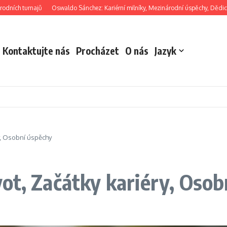
ch turnajů
Oswaldo Sánchez: Kariérní milníky, Mezinárodní úspěchy, Dědictví
Kontaktujte nás
Procházet
O nás
Jazyk
y, Osobní úspěchy
ot, Začátky kariéry, Osob